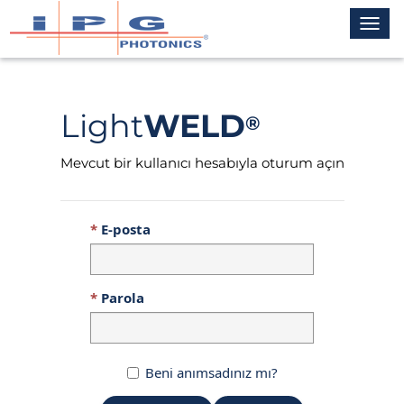
Toggl
navig
Light
WELD
®
Mevcut bir kullanıcı hesabıyla oturum açın
E-posta
Parola
Beni anımsadınız mı?